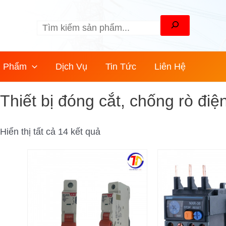
Được
Tìm
sắp
kiếm
xếp
theo
mới
n Phẩm
Dịch Vụ
Tin Tức
Liên Hệ
nhất
Thiết bị đóng cắt, chống rò điệ
Hiển thị tất cả 14 kết quả