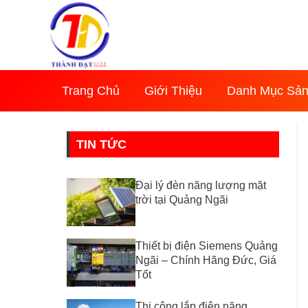
Nhảy
tới
nội
dung
Trang Chủ
Giới Thiệu
Danh Mục Sả
TIN TỨC
Đại lý đèn năng lượng mặt
trời tại Quảng Ngãi
Thiết bị điện Siemens Quảng
Ngãi – Chính Hãng Đức, Giá
Tốt
Thi công lắp điện năng