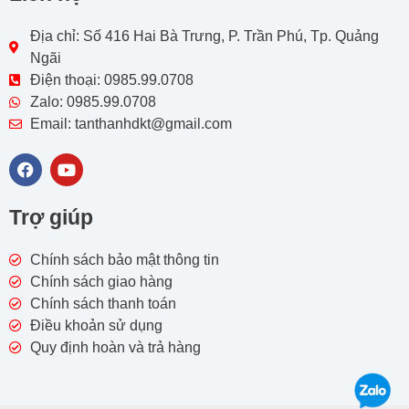
Địa chỉ: Số 416 Hai Bà Trưng, P. Trần Phú, Tp. Quảng
Ngãi
Điện thoại: 0985.99.0708
Zalo: 0985.99.0708
Email: tanthanhdkt@gmail.com
F
Y
a
o
c
u
e
t
Trợ giúp
b
u
o
b
o
e
Chính sách bảo mật thông tin
k
Chính sách giao hàng
Chính sách thanh toán
Điều khoản sử dụng
Quy định hoàn và trả hàng