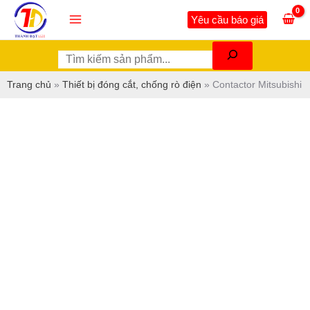
Nhảy
Tìm
Main
Yêu cầu báo giá
tới
kiếm
Menu
nội
dung
Trang chủ
»
Thiết bị đóng cắt, chống rò điện
»
Contactor Mitsubishi