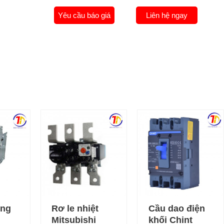
Yêu cầu báo giá
Liên hệ ngay
óng
Rơ le nhiệt
Cầu dao điện
Mitsubishi
khối Chint