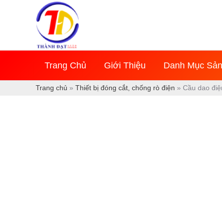
Nhảy
tới
nội
dung
Trang Chủ
Giới Thiệu
Danh Mục Sả
Trang chủ
»
Thiết bị đóng cắt, chống rò điện
»
Cầu dao điệ