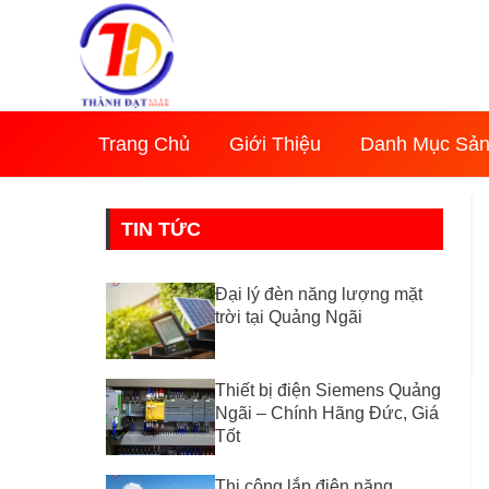
Nhảy
tới
nội
dung
Trang Chủ
Giới Thiệu
Danh Mục Sả
TIN TỨC
Đại lý đèn năng lượng mặt
trời tại Quảng Ngãi
Thiết bị điện Siemens Quảng
Ngãi – Chính Hãng Đức, Giá
Tốt
Thi công lắp điện năng