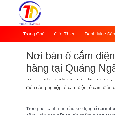
Nhảy
tới
nội
dung
Trang Chủ
Giới Thiệu
Danh Mục Sả
Nơi bán ổ cắm điện
hãng tại Quảng Ngã
Trang chủ
»
Tin tức
»
Nơi bán ổ cắm điện cao cấp uy t
điện công nghiệp
,
ổ cắm điện
,
ổ cắm điện 
Trong bối cảnh nhu cầu sử dụng
ổ cắm đi