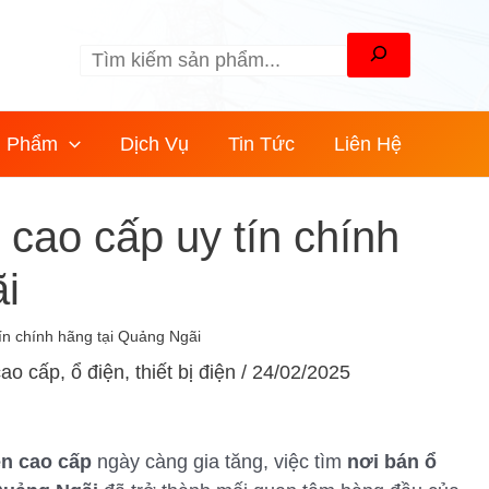
Tìm
kiếm
n Phẩm
Dịch Vụ
Tin Tức
Liên Hệ
 cao cấp uy tín chính
i
ín chính hãng tại Quảng Ngãi
cao cấp
,
ổ điện
,
thiết bị điện
/
24/02/2025
ện cao cấp
ngày càng gia tăng, việc tìm
nơi bán ổ