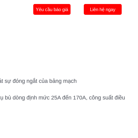
Yêu cầu báo giá
Liên hệ ngay
t sự đóng ngắt của bảng mạch
tụ bù dòng định mức 25A đến 170A, công suất điều