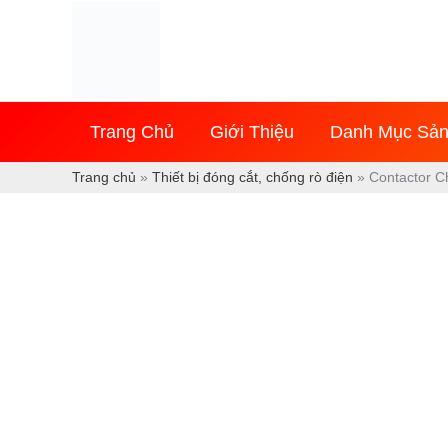
Nhảy
tới
nội
dung
Trang Chủ
Giới Thiệu
Danh Mục Sả
Trang chủ
»
Thiết bị đóng cắt, chống rò điện
»
Contactor C