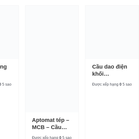
óng
Cầu dao điện
khối
Mitsubishi
0
5 sao
Được xếp hạng
0
5 sao
Aptomat tép –
MCB – Cầu
dao điện LS
Được xếp hạng
0
5 sao