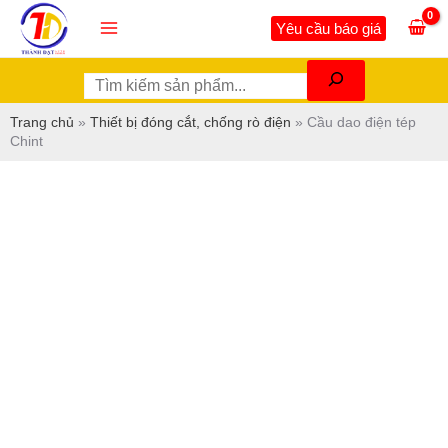
Nhảy
Tìm
Main
Yêu cầu báo giá
tới
kiếm
Menu
nội
dung
Trang chủ
»
Thiết bị đóng cắt, chống rò điện
»
Cầu dao điện tép
Chint