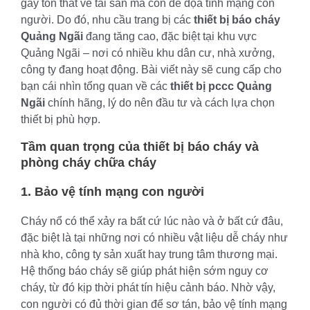
gây tổn thất về tài sản mà còn đe dọa tính mạng con
người. Do đó, nhu cầu trang bị các
thiết bị báo cháy
Quảng Ngãi
đang tăng cao, đặc biệt tại khu vực
Quảng Ngãi – nơi có nhiều khu dân cư, nhà xưởng,
công ty đang hoạt động. Bài viết này sẽ cung cấp cho
bạn cái nhìn tổng quan về các
thiết bị pccc Quảng
Ngãi
chính hãng, lý do nên đầu tư và cách lựa chọn
thiết bị phù hợp.
Tầm quan trọng của thiết bị báo cháy và
phòng cháy chữa cháy
1. Bảo vệ tính mạng con người
Cháy nổ có thể xảy ra bất cứ lúc nào và ở bất cứ đâu,
đặc biệt là tại những nơi có nhiều vật liệu dễ cháy như
nhà kho, công ty sản xuất hay trung tâm thương mại.
Hệ thống báo cháy sẽ giúp phát hiện sớm nguy cơ
cháy, từ đó kịp thời phát tín hiệu cảnh báo. Nhờ vậy,
con người có đủ thời gian để sơ tán, bảo vệ tính mạng