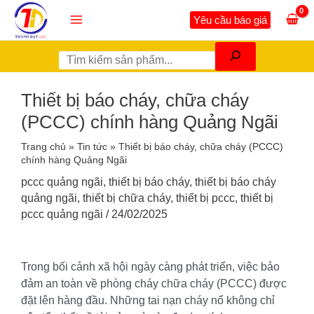
Nhảy
Tìm
Main
Yêu cầu báo giá
tới
kiếm
Menu
nội
dung
Thiết bị báo cháy, chữa cháy
(PCCC) chính hàng Quảng Ngãi
Trang chủ
»
Tin tức
»
Thiết bị báo cháy, chữa cháy (PCCC)
chính hàng Quảng Ngãi
pccc quảng ngãi
,
thiết bị báo cháy
,
thiết bị báo cháy
quảng ngãi
,
thiết bị chữa cháy
,
thiết bị pccc
,
thiết bị
pccc quảng ngãi
/
24/02/2025
Trong bối cảnh xã hội ngày càng phát triển, việc bảo
đảm an toàn về phòng cháy chữa cháy (PCCC) được
đặt lên hàng đầu. Những tai nạn cháy nổ không chỉ