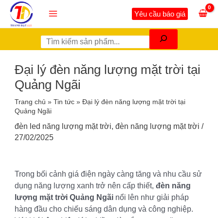
Nhảy
Tìm
Main
Yêu cầu báo giá
tới
kiếm
Menu
nội
dung
Đại lý đèn năng lượng mặt trời tại
Quảng Ngãi
Trang chủ
»
Tin tức
»
Đại lý đèn năng lượng mặt trời tại
Quảng Ngãi
đèn led năng lượng mặt trời
,
đèn năng lượng mặt trời
/
27/02/2025
Trong bối cảnh giá điện ngày càng tăng và nhu cầu sử
dụng năng lượng xanh trở nên cấp thiết,
đèn năng
lượng mặt trời Quảng Ngãi
nổi lên như giải pháp
hàng đầu cho chiếu sáng dân dụng và công nghiệp.