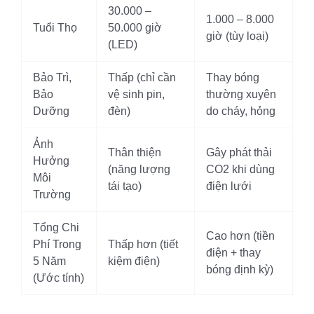
30.000 –
1.000 – 8.000
Tuổi Thọ
50.000 giờ
giờ (tùy loại)
(LED)
Bảo Trì,
Thấp (chỉ cần
Thay bóng
Bảo
vệ sinh pin,
thường xuyên
Dưỡng
đèn)
do cháy, hỏng
Ảnh
Thân thiện
Gây phát thải
Hưởng
(năng lượng
CO2 khi dùng
Môi
tái tạo)
điện lưới
Trường
Tổng Chi
Cao hơn (tiền
Phí Trong
Thấp hơn (tiết
điện + thay
5 Năm
kiệm điện)
bóng định kỳ)
(Ước tính)