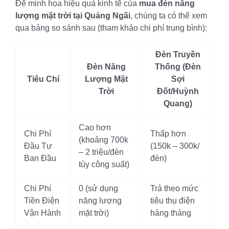
Để minh họa hiệu quả kinh tế của
mua đèn năng
lượng mặt trời tại Quảng Ngãi
, chúng ta có thể xem
qua bảng so sánh sau (tham khảo chi phí trung bình):
Đèn Truyền
Đèn Năng
Thống (Đèn
Tiêu Chí
Lượng Mặt
Sợi
Trời
Đốt/Huỳnh
Quang)
Cao hơn
Chi Phí
Thấp hơn
(khoảng 700k
Đầu Tư
(150k – 300k/
– 2 triệu/đèn
Ban Đầu
đèn)
tùy công suất)
Chi Phí
0 (sử dụng
Trả theo mức
Tiền Điện
năng lượng
tiêu thụ điện
Vận Hành
mặt trời)
hàng tháng