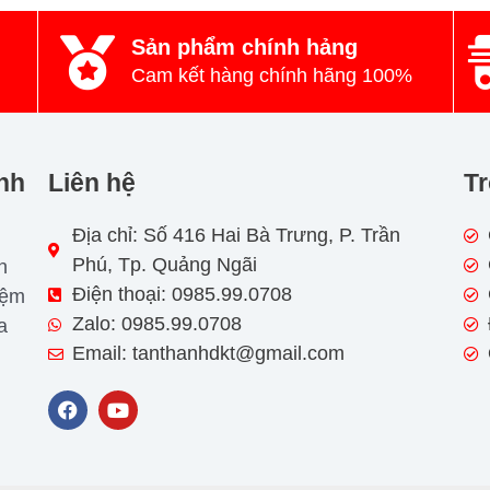
Sản phẩm chính hảng
Cam kết hàng chính hãng 100%
nh
Liên hệ
Tr
Địa chỉ: Số 416 Hai Bà Trưng, P. Trần
Phú, Tp. Quảng Ngãi
n
Điện thoại: 0985.99.0708
iệm
Zalo: 0985.99.0708
a
Email: tanthanhdkt@gmail.com
F
Y
a
o
c
u
e
t
b
u