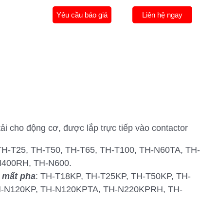
Yêu cầu báo giá
Liên hệ ngay
i cho động cơ, được lắp trực tiếp vào contactor
 TH-T25, TH-T50, TH-T65, TH-T100, TH-N60TA, TH-
N400RH, TH-N600.
ệ mất pha
: TH-T18KP, TH-T25KP, TH-T50KP, TH-
H-N120KP, TH-N120KPTA, TH-N220KPRH, TH-