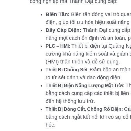
công nghiệp mà Thành Đạt cung cấp:
Biến Tần:
Biến tần đóng vai trò qua
điện, giúp tối ưu hóa hiệu suất năng
Dây Cáp Điện:
Thành Đạt cung cấp 
năng một cách ổn định và an toàn, 
Thiết bị điện tại Quảng N
PLC – HMI:
cường khả năng kiểm soát và giám s
(HMI) thân thiện và dễ sử dụng.
Đảm bảo an toàn c
Thiết Bị Chống Sét:
ro từ sét đánh và dao động điện.
Th
Thiết Bị Điện Năng Lượng Mặt Trời:
bằng cách cung cấp các thiết bị liên
đến hệ thống lưu trữ.
Cá
Thiết Bị Đóng Cắt, Chống Rò Điện:
bằng cách ngắt kết nối khi có sự cố
hóc.