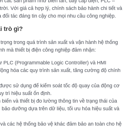
i các sản phẩm như biến tần, dây cáp điện, PLC –
rời. Với giá cả hợp lý, chính sách bảo hành chi tiết và
 đối tác đáng tin cậy cho mọi nhu cầu công nghiệp.
 trò gì?
 trọng trong quá trình sản xuất và vận hành hệ thống
ính mà thiết bị điện công nghiệp đảm nhận:
hư PLC (Programmable Logic Controller) và HMI
ộng hóa các quy trình sản xuất, tăng cường độ chính
 được sử dụng để kiểm soát tốc độ quay của động cơ
y trì hiệu suất ổn định.
biến và thiết bị đo lường thông tin về trạng thái của
bảo dưỡng dựa trên dữ liệu, tối ưu hóa hiệu suất và
t và các hệ thống bảo vệ khác đảm bảo an toàn cho hệ