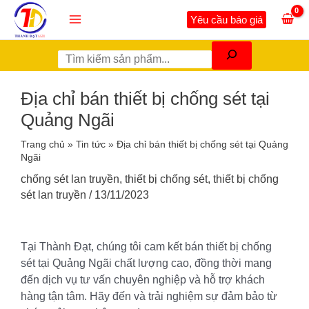
Nhảy
Tìm
Main
Yêu cầu báo giá
tới
kiếm
Menu
nội
dung
Địa chỉ bán thiết bị chống sét tại
Quảng Ngãi
Trang chủ
»
Tin tức
»
Địa chỉ bán thiết bị chống sét tại Quảng
Ngãi
chống sét lan truyền
,
thiết bị chống sét
,
thiết bị chống
sét lan truyền
/
13/11/2023
Tại Thành Đạt, chúng tôi cam kết bán thiết bị chống
sét tại Quảng Ngãi chất lượng cao, đồng thời mang
đến dịch vụ tư vấn chuyên nghiệp và hỗ trợ khách
hàng tận tâm. Hãy đến và trải nghiệm sự đảm bảo từ