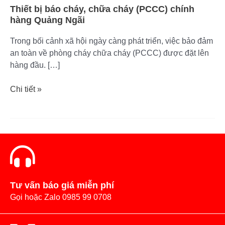
Ngãi
Thiết bị báo cháy, chữa cháy (PCCC) chính
hàng Quảng Ngãi
Trong bối cảnh xã hội ngày càng phát triển, việc bảo đảm
an toàn về phòng cháy chữa cháy (PCCC) được đặt lên
hàng đầu. […]
Chi tiết »
Tư vấn báo giá miễn phí
Gọi hoặc Zalo 0985 99 0708