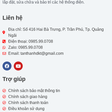
lắp đặt, sửa chữa và bảo trì các hệ thống điện.
Liên hệ
Địa chỉ: Số 416 Hai Bà Trưng, P. Trần Phú, Tp. Quảng
Ngãi
Điện thoại: 0985.99.0708
Zalo: 0985.99.0708
Email: tanthanhdkt@gmail.com
F
Y
a
o
c
u
e
t
Trợ giúp
b
u
o
b
o
e
Chính sách bảo mật thông tin
k
Chính sách giao hàng
Chính sách thanh toán
Điều khoản sử dụng