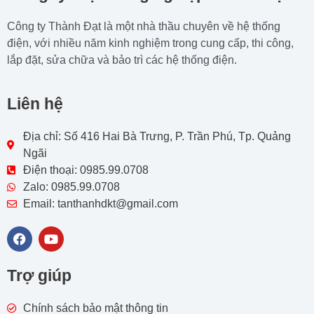
Công ty Thành Đạt là một nhà thầu chuyên về hệ thống
điện, với nhiều năm kinh nghiệm trong cung cấp, thi công,
lắp đặt, sửa chữa và bảo trì các hệ thống điện.
Liên hệ
Địa chỉ: Số 416 Hai Bà Trưng, P. Trần Phú, Tp. Quảng
Ngãi
Điện thoại: 0985.99.0708
Zalo: 0985.99.0708
Email: tanthanhdkt@gmail.com
F
Y
a
o
c
u
e
t
Trợ giúp
b
u
o
b
o
e
Chính sách bảo mật thông tin