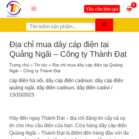
Nhảy
Tìm
Main
Yêu cầu báo giá
tới
kiếm
Menu
nội
dung
Địa chỉ mua dây cáp điện tại
Quảng Ngãi – Công ty Thành Đạt
Trang chủ
»
Tin tức
»
Địa chỉ mua dây cáp điện tại Quảng
Ngãi – Công ty Thành Đạt
cáp điện hà nội
,
dây cáp điện cadisun
,
dây cáp điện
quảng ngãi
,
dây điện cadisun
,
dây điện cadivi
/
13/10/2023
Hãy đến ngay Thành Đạt – địa chỉ đáng tin cậy và uy
tín cho nhu cầu điện của bạn. Cửa hàng dây cáp điện
Quảng Ngãi – Thành Đạt là điểm đến hàng đầu với đa