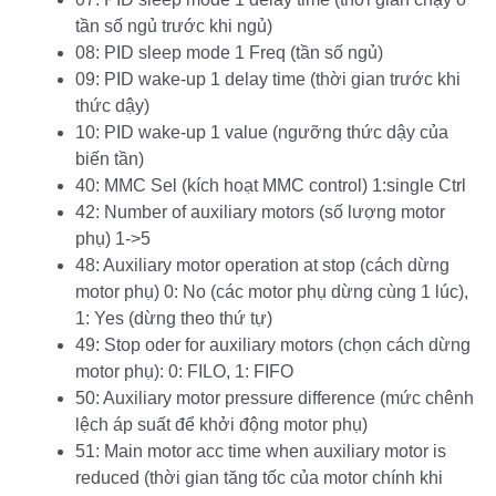
tần số ngủ trước khi ngủ)
08: PID sleep mode 1 Freq (tần số ngủ)
09: PID wake-up 1 delay time (thời gian trước khi
thức dậy)
10: PID wake-up 1 value (ngưỡng thức dậy của
biến tần)
40: MMC Sel (kích hoạt MMC control) 1:single Ctrl
42: Number of auxiliary motors (số lượng motor
phụ) 1->5
48: Auxiliary motor operation at stop (cách dừng
motor phụ) 0: No (các motor phụ dừng cùng 1 lúc),
1: Yes (dừng theo thứ tự)
49: Stop oder for auxiliary motors (chọn cách dừng
motor phụ): 0: FILO, 1: FIFO
50: Auxiliary motor pressure difference (mức chênh
lệch áp suất để khởi động motor phụ)
51: Main motor acc time when auxiliary motor is
reduced (thời gian tăng tốc của motor chính khi