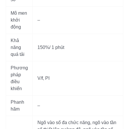
Mô men
khởi
–
động
Khả
năng
150%/ 1 phút
quá tải
Phương
pháp
V/f, PI
điều
khiển
Phanh
–
hãm
Ngõ vào số đa chức năng, ngõ vào tần