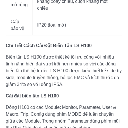
kháng xoay chiều, cuộn kháng một
mở rộng
chiều
Cấp
IP20 (loại mở)
bảo vệ
Chi Tiết Cách Cài Đặt Biến Tần LS H100
Biến tần LS H100 được thiết kế tối ưu cùng với nhiều
tính năng hiện đại vượt trội hơn nhiều so với các dòng
biến tần thế hệ trước. LS H100 được kiểu thiết kế side by
side, module truyền thông, bộ lọc EMC và kích thước đã
giảm 34% so với dòng iP5A.
Cài đặt biến tần LS H100
Dòng H100 có các Module: Monitor, Parameter, User &
Macro, Trip, Config dùng phím MODE để luân chuyển
giữa các Module. Trong nhóm Parameter dùng phím mũi
tên Phải/Trái để di chuyển giữa các nhóm.