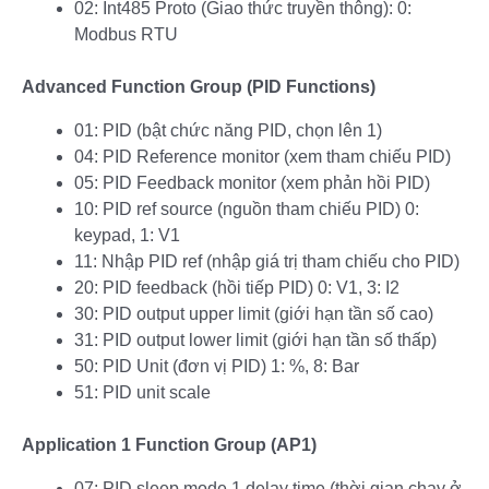
02: Int485 Proto (Giao thức truyền thông): 0:
Modbus RTU
Advanced Function Group (PID Functions)
01: PID (bật chức năng PID, chọn lên 1)
04: PID Reference monitor (xem tham chiếu PID)
05: PID Feedback monitor (xem phản hồi PID)
10: PID ref source (nguồn tham chiếu PID) 0:
keypad, 1: V1
11: Nhập PID ref (nhập giá trị tham chiếu cho PID)
20: PID feedback (hồi tiếp PID) 0: V1, 3: I2
30: PID output upper limit (giới hạn tần số cao)
31: PID output lower limit (giới hạn tần số thấp)
50: PID Unit (đơn vị PID) 1: %, 8: Bar
51: PID unit scale
Application 1 Function Group (AP1)
07: PID sleep mode 1 delay time (thời gian chạy ở