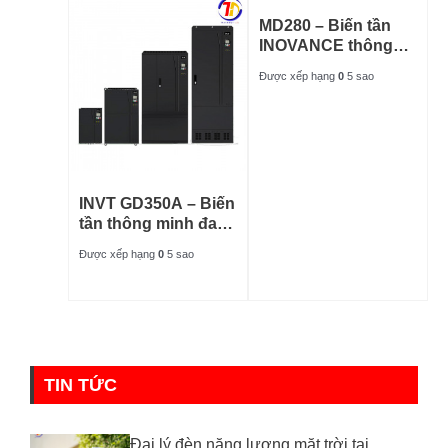
MD280 – Biến tần
INOVANCE thông
dụng
Được xếp hạng
0
5 sao
INVT GD350A – Biến
tần thông minh đa
năng
Được xếp hạng
0
5 sao
TIN TỨC
Đại lý đèn năng lượng mặt trời tại