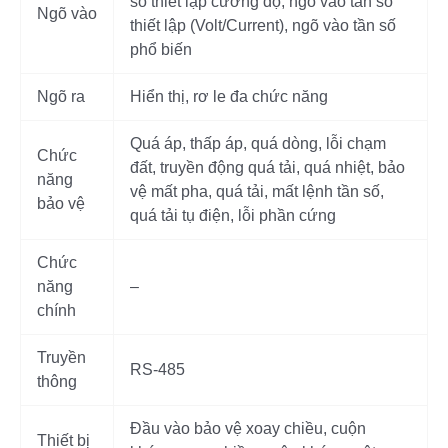
số thiết lập cường độ, ngõ vào tần số
Ngõ vào
thiết lập (Volt/Current), ngõ vào tần số
phổ biến
Ngõ ra
Hiển thị, rơ le đa chức năng
Quá áp, thấp áp, quá dòng, lỗi chạm
Chức
đất, truyền động quá tải, quá nhiệt, bảo
năng
vệ mất pha, quá tải, mất lệnh tần số,
bảo vệ
quá tải tụ điện, lỗi phần cứng
Chức
năng
–
chính
Truyền
RS-485
thông
Đầu vào bảo vệ xoay chiều, cuộn
Thiết bị