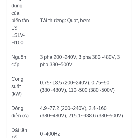
dụng
của
biến tần
Tải thường: Quạt, bơm
LS
LSLV-
H100
Nguồn
3 pha 200~240V, 3 pha 380~480V, 3
cấp
pha 380~500V
Công
0.75~18.5 (200~240V), 0.75~90
suất
(380~480V), 110~500 (380~500V)
(kW)
Dòng
4.9~77.2 (200~240V), 2.4~160
điện (A)
(380~480V), 215.1~938.6 (380~500V)
Dải tần
0 -400Hz
số