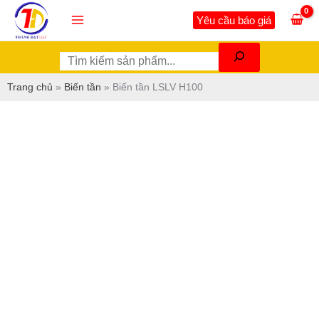
Nhảy
Tìm
Main
Yêu cầu báo giá
tới
kiếm
Menu
nội
dung
Trang chủ
»
Biến tần
»
Biến tần LSLV H100