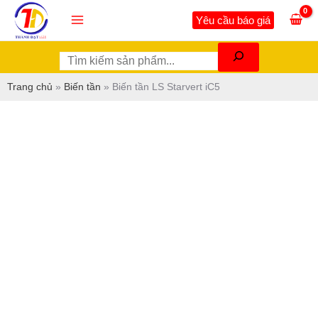
Nhảy
Tìm
Main
Yêu cầu báo giá
tới
kiếm
Menu
nội
dung
Trang chủ
»
Biến tần
»
Biến tần LS Starvert iC5