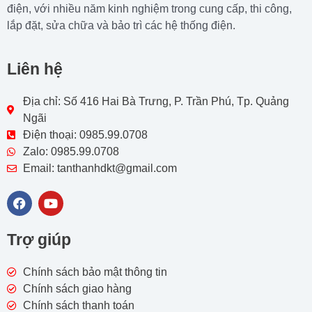
điện, với nhiều năm kinh nghiệm trong cung cấp, thi công,
lắp đặt, sửa chữa và bảo trì các hệ thống điện.
Liên hệ
Địa chỉ: Số 416 Hai Bà Trưng, P. Trần Phú, Tp. Quảng
Ngãi
Điện thoại: 0985.99.0708
Zalo: 0985.99.0708
Email: tanthanhdkt@gmail.com
F
Y
a
o
c
u
e
t
Trợ giúp
b
u
o
b
o
e
Chính sách bảo mật thông tin
k
Chính sách giao hàng
Chính sách thanh toán