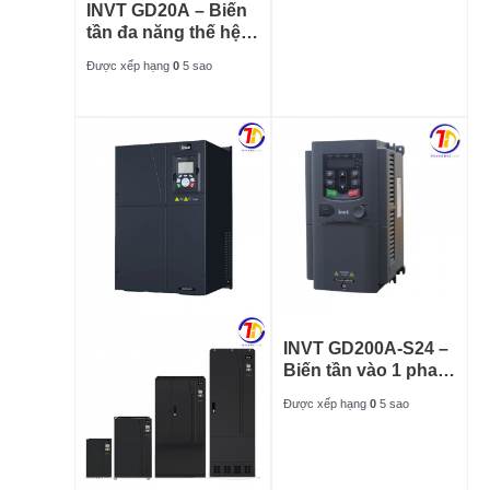
INVT GD20A – Biến
tần đa năng thế hệ
mới
Được xếp hạng
0
5 sao
INVT GD200A-S24 –
Biến tần vào 1 pha
220V ra 3 pha 380V
Được xếp hạng
0
5 sao