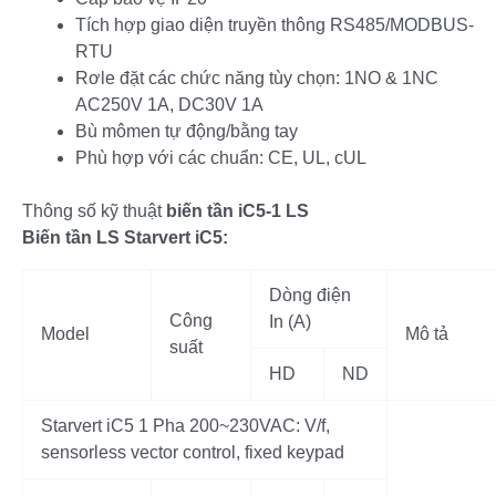
Tích hợp giao diện truyền thông RS485/MODBUS-
RTU
Rơle đặt các chức năng tùy chọn: 1NO & 1NC
AC250V 1A, DC30V 1A
Bù mômen tự động/bằng tay
Phù hợp với các chuẩn: CE, UL, cUL
Thông số kỹ thuật
biến tần iC5-1 LS
Biến tần LS Starvert iC5:
Dòng điện
Công
In (A)
Model
Mô tả
suất
HD
ND
Starvert iC5 1 Pha 200~230VAC: V/f,
sensorless vector control, fixed keypad