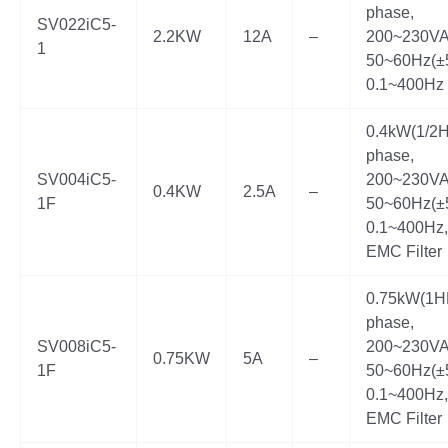
phase,
SV022iC5-
2.2KW
12A
–
200~230VA
1
50~60Hz(±
0.1~400Hz
0.4kW(1/2H
phase,
SV004iC5-
200~230VA
0.4KW
2.5A
–
1F
50~60Hz(±
0.1~400Hz, 
EMC Filter
0.75kW(1HP
phase,
SV008iC5-
200~230VA
0.75KW
5A
–
1F
50~60Hz(±
0.1~400Hz, 
EMC Filter