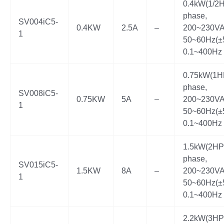
0.4kW(1/2H
phase,
SV004iC5-
0.4KW
2.5A
–
200~230VA
1
50~60Hz(±
0.1~400Hz
0.75kW(1HP
phase,
SV008iC5-
0.75KW
5A
–
200~230VA
1
50~60Hz(±
0.1~400Hz
1.5kW(2HP)
phase,
SV015iC5-
1.5KW
8A
–
200~230VA
1
50~60Hz(±
0.1~400Hz
2.2kW(3HP)