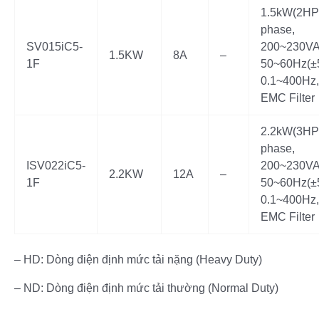
1.5kW(2HP)
phase,
SV015iC5-
200~230VA
1.5KW
8A
–
1F
50~60Hz(±
0.1~400Hz, 
EMC Filter
2.2kW(3HP)
phase,
ISV022iC5-
200~230VA
2.2KW
12A
–
1F
50~60Hz(±
0.1~400Hz, 
EMC Filter
– HD: Dòng điện định mức tải nặng (Heavy Duty)
– ND: Dòng điện định mức tải thường (Normal Duty)