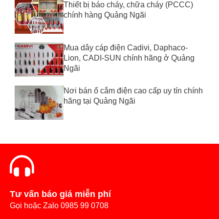
Thiết bị báo cháy, chữa cháy (PCCC)
chính hàng Quảng Ngãi
Mua dây cáp điện Cadivi, Daphaco-
Lion, CADI-SUN chính hãng ở Quảng
Ngãi
Nơi bán ổ cắm điện cao cấp uy tín chính
hãng tại Quảng Ngãi
Tư vấn báo giá miễn phí
Gọi hoặc Zalo 0985 99 0708