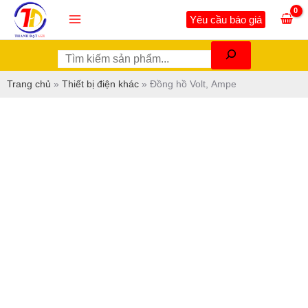
Nhảy
Tìm
Main
Yêu cầu báo giá
tới
kiếm
Menu
nội
dung
Trang chủ
»
Thiết bị điện khác
»
Đồng hồ Volt, Ampe