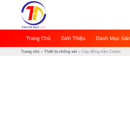
Nhảy
tới
nội
dung
Trang Chủ
Giới Thiệu
Danh Mục Sả
Trang chủ
»
Thiết bị chống sét
»
Cáp đồng trần Cadivi