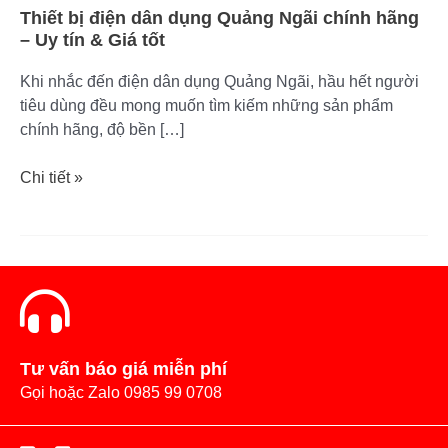
Uy
Thiết bị điện dân dụng Quảng Ngãi chính hãng
tín
– Uy tín & Giá tốt
&
Giá
Khi nhắc đến điện dân dụng Quảng Ngãi, hầu hết người
tốt
tiêu dùng đều mong muốn tìm kiếm những sản phẩm
chính hãng, độ bền […]
Chi tiết »
Tư vấn báo giá miễn phí
Gọi hoặc Zalo 0985 99 0708