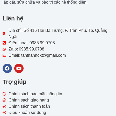
lắp đặt, sửa chữa và bảo trì các hệ thống điện.
Liên hệ
Địa chỉ: Số 416 Hai Bà Trưng, P. Trần Phú, Tp. Quảng
Ngãi
Điện thoại: 0985.99.0708
Zalo: 0985.99.0708
Email: tanthanhdkt@gmail.com
F
Y
a
o
c
u
e
t
Trợ giúp
b
u
o
b
o
e
Chính sách bảo mật thông tin
k
Chính sách giao hàng
Chính sách thanh toán
Điều khoản sử dụng