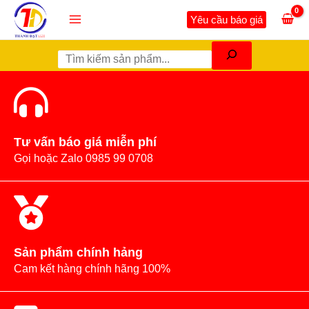
Nhảy
Tìm
Main
Yêu cầu báo giá
tới
kiếm
Menu
nội
dung
Tư vấn báo giá miễn phí
Gọi hoặc Zalo 0985 99 0708
Sản phẩm chính hảng
Cam kết hàng chính hãng 100%